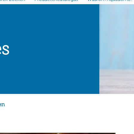
es
en