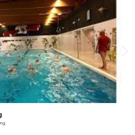
g
ing