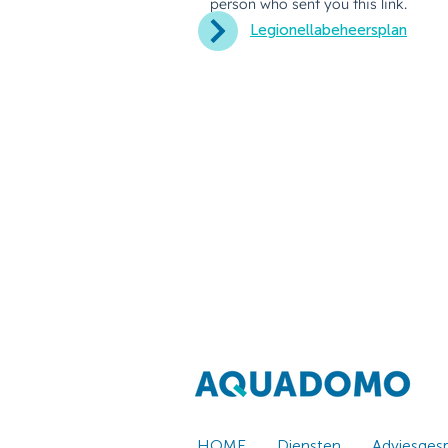
Legionellabeheersplan
HOME
Diensten
Adviesges