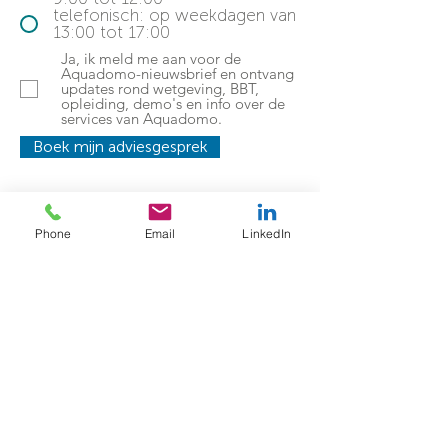
telefonisch: op weekdagen van
13:00 tot 17:00
Ja, ik meld me aan voor de
Aquadomo-nieuwsbrief en ontvang
updates rond wetgeving, BBT,
opleiding, demo's en info over de
services van Aquadomo.
Boek mijn adviesgesprek
Phone
Email
LinkedIn
Waarom een
adviesgesprek met
Aquadomo?
U bent in goede handen, wij zorgen
voor snelle inplanning en uitvoering
van uw risicoanalyse, beheersplan
en staalname.