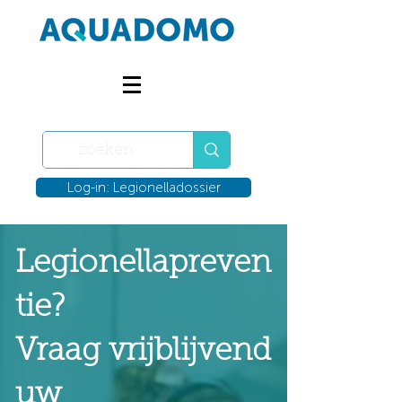
Log-in: Legionelladossier
Legionellapreven
tie?
Vraag vrijblijvend
uw