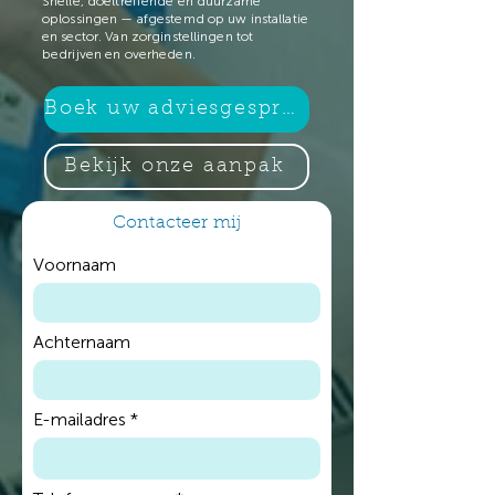
Snelle, doeltreffende en duurzame
oplossingen — afgestemd op uw installatie
en sector. Van zorginstellingen tot
bedrijven en overheden.
Boek uw adviesgesprek
Bekijk onze aanpak
Contacteer mij
Voornaam
Achternaam
E-mailadres