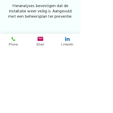
Heranalyses bevestigen dat de
installatie weer veilig is. Aangevuld
met een beheersplan ter preventie.
Phone
Email
LinkedIn
Onze oplossingen bij
besmetting
Legionellafilters
Directe bescherming op
tappunten bij besmetting —