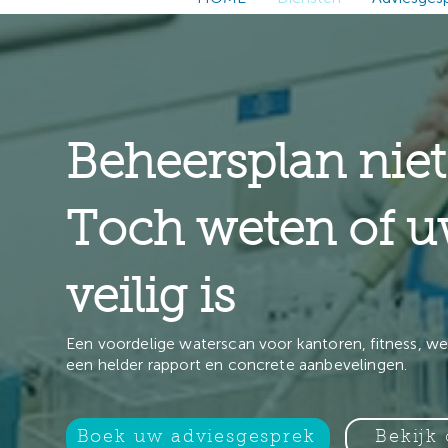
Beheersplan niet
Toch weten of u
veilig is
Een voordelige waterscan voor kantoren, fitness, w
een helder rapport en concrete aanbevelingen.
Boek uw adviesgesprek
Bekijk