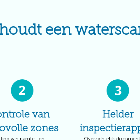
houdt een watersca
ntrole van
Helder
covolle zones
inspectierap
ting van ruimte- en
Overzichtelijk documen