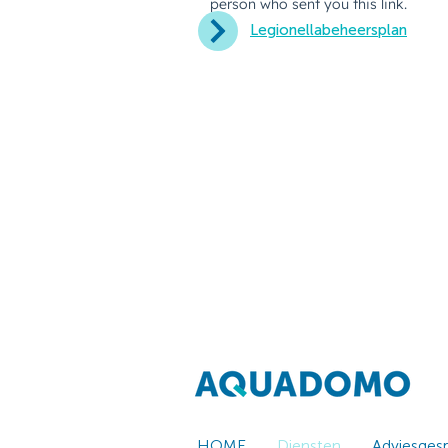
Legionellabeheersplan
HOME
Diensten
Adviesges