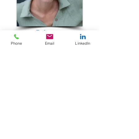
Rebecca
Saey
Phone
Email
LinkedIn
Deskundige