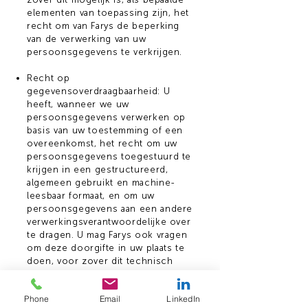
elementen van toepassing zijn, het
recht om van Farys de beperking
van de verwerking van uw
persoonsgegevens te verkrijgen.
Recht op
gegevensoverdraagbaarheid: U
heeft, wanneer we uw
persoonsgegevens verwerken op
basis van uw toestemming of een
overeenkomst, het recht om uw
persoonsgegevens toegestuurd te
krijgen in een gestructureerd,
algemeen gebruikt en machine-
leesbaar formaat, en om uw
persoonsgegevens aan een andere
verwerkingsverantwoordelijke over
te dragen. U mag Farys ook vragen
om deze doorgifte in uw plaats te
doen, voor zover dit technisch
mogelijk is.
Phone
Email
LinkedIn
Recht op bezwaar: U heeft het