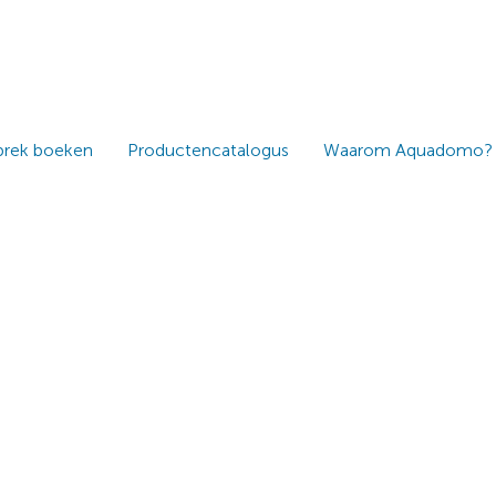
prek boeken
Productencatalogus
Waarom Aquadomo?