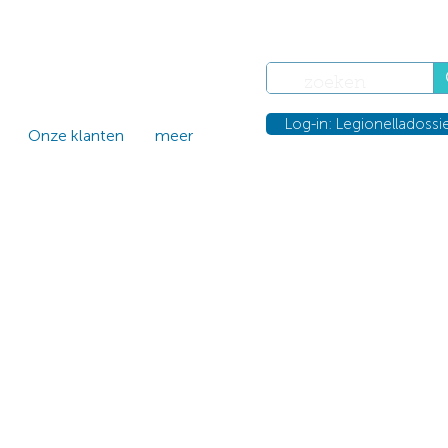
Log-in: Legionelladossi
Onze klanten
meer