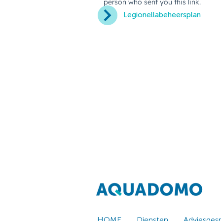
Legionellabeheersplan
HOME
Diensten
Adviesges