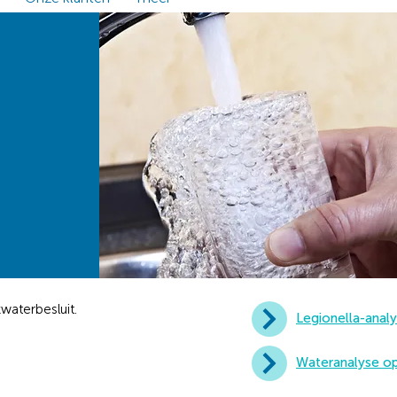
waterbesluit.
Legionella-anal
Wateranalyse o