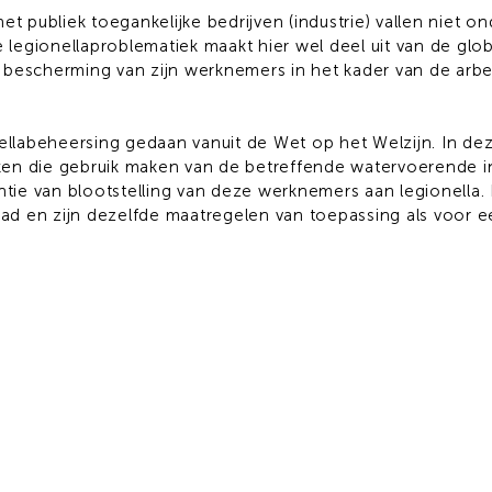
r het publiek toegankelijke bedrijven (industrie) vallen niet
e legionellaproblematiek maakt hier wel deel uit van de glob
 bescherming van zijn werknemers in het kader van de arb
nellabeheersing gedaan vanuit de Wet op het Welzijn. In d
en die gebruik maken van de betreffende watervoerende in
ie van blootstelling van deze werknemers aan legionella. H
aad en zijn dezelfde maatregelen van toepassing als voor ee
gesprek
info@aqua
+32 9 242