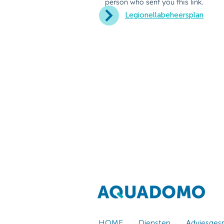
Legionellabeheersplan
HOME
Diensten
Adviesges