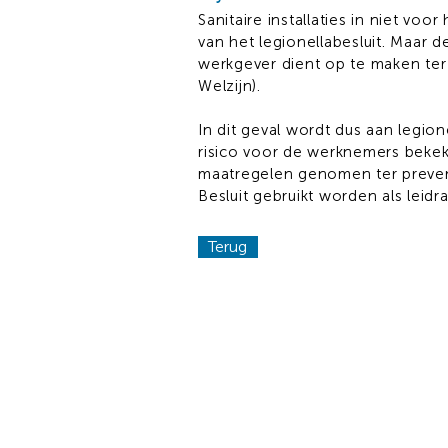
Sanitaire installaties in niet voo
van het legionellabesluit. Maar d
werkgever dient op te maken ter
Welzijn).
In dit geval wordt dus aan legio
risico voor de werknemers bekek
maatregelen genomen ter prevent
Besluit gebruikt worden als leidr
Terug
Boek uw advies
Volg ons op LinkedIn