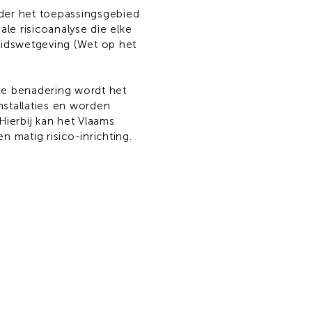
 onder het toepassingsgebied
ale risicoanalyse die elke
eidswetgeving (Wet op het
eze benadering wordt het
stallaties en worden
ierbij kan het Vlaams
n matig risico-inrichting.
domo.be
 58 39