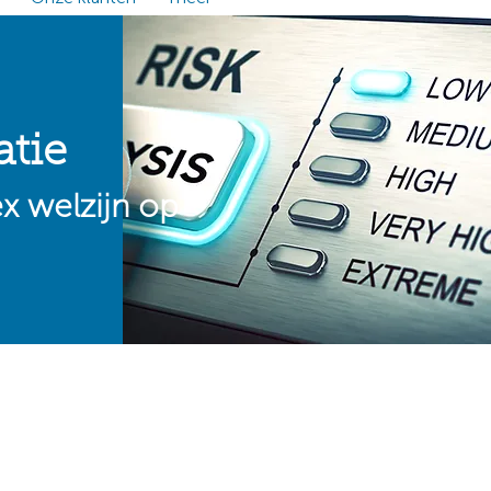
atie
x welzijn op