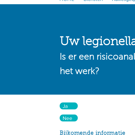
Uw legionella
Is er een risicoan
het werk?
Ja
Nee
Bijkomende informatie​