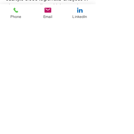
eigen geaccrediteerd laboratorium
Ons bedrijf was als eerste Vlaams
Phone
Email
LinkedIn
waterbedrijf erkend voor de analyse
van legionella pneumophila
(NEN6265).
Elk jaar voeren we 50 desinfecties
uit bij vastgestelde besmettingen.
Legionellaprofiel
Legionella-app
Legionellafilters