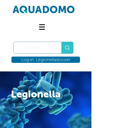
Log-in: Legionelladossier
Legionella